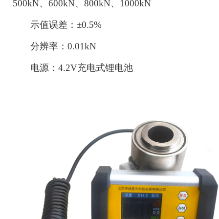
500kN、600kN、800kN、
1
000kN
示值误差：
±0.5%
分辨率：
0
.
0
1
kN
电源：
4.2V充电式锂电池