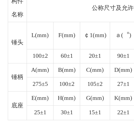
构件
公称尺寸及允许
名称
L(mm)
F(mm)
￠1(mm)
ａ(︒)
锤头
100±2
60±1
20±1
90±1
A(mm)
B(mm)
C(mm)
D(mm)
锤柄
275±5
100±2
105±2
27±1
E(mm)
H(mm)
G(mm)
K(mm)
底座
25±1
30±1
15±1
22±1