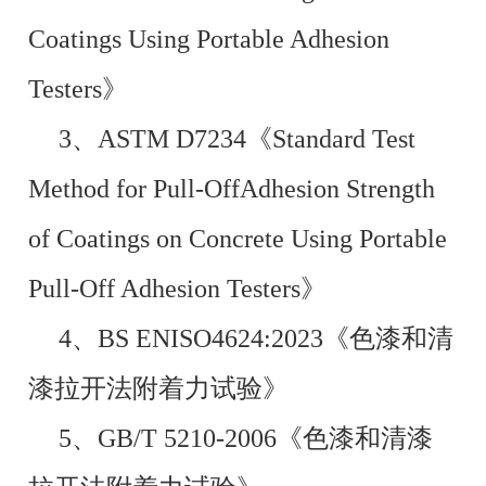
Coatings Using Portable Adhesion
Testers》
3、ASTM D7234《Standard Test
Method for Pull-OffAdhesion Strength
of Coatings on Concrete Using Portable
Pull-Off Adhesion Testers》
4、BS ENISO4624:2023《色漆和清
漆拉开法附着力试验》
5、GB/T 5210-2006《色漆和清漆