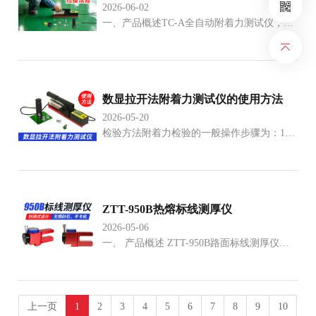
2026-06-02
一、产品概述TC-A全自动附着力测试仪，由
北京天地星火科技发展有限公司【星火牌】
研制、生产，可测量金属、混凝土、木材、
塑料等刚性基体表面涂层的附着力。经国家
认定
数显拉开法附着力测试仪的使用方法
2026-05-20
检验方法附着力检验的一般操作步骤为：1、
用研磨片研磨被测位置（增加被测表面的粗
糙度，是试块与涂层粘结更牢固），清理干
净被测面。粗糙被侧面可不用研磨。2、用高
强快
ZTT-950B热熔标线测厚仪
2026-05-06
一、 产品概述 ZTT-950B路面标线测厚仪是
北京天地星火科技发展有限公司专为交通工
程质量检测中心、公路实验室、工程施工和
监理等单位测量标线厚度而设计和生
上一页
1
2
3
4
5
6
7
8
9
10