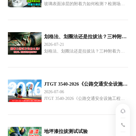
玻璃表面涂层的附着力如何检测？检测场
景：建筑装饰玻璃：用于幕墙、隔断、门窗
的印花玻璃涂层附着力质量控制。家电玻璃
面板：如烤箱门、冰箱饰板等家用电器上的
印花玻璃涂
划格法、划圈法还是拉拔法？三种附着力测试方法怎么选？
2026-07-21
划格法、划圈法还是拉拔法？三种附着力测
试方法怎么选？一篇讲透原理、优缺点与适
用场景目前国内外主流的附着力测试方法主
要有三种：划格法、划圈法和拉拔法（拉开
法）。三
JTGT 3540-2026《公路交通安全设施工程测试规程》
2026-07-06
JTGT 3540-2026《公路交通安全设施工程测
试规程》关于交通标志：3.0.5对于I~V类反光
膜，测量观测角0.2、入射角-4，观测角0.5、
入射角-4，
地坪漆拉拔测试试验