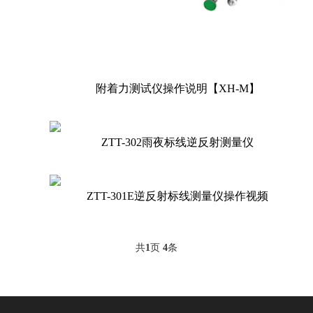
附着力测试仪操作说明【XH-M】
ZTT-302雨夜标线逆反射测量仪
ZTT-301E逆反射标线测量仪操作视频
共
1
页
4
条