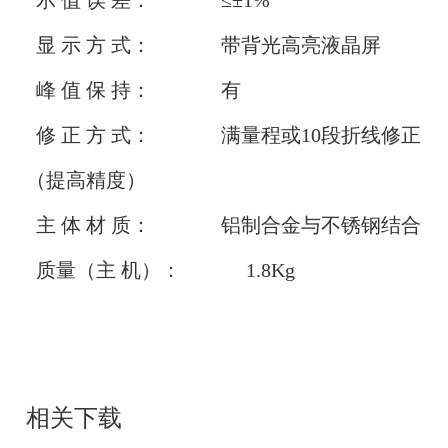
示 值 误 差： ≤±1%
显 示 方 式： 带背光高亮液晶屏
峰 值 保 持： 有
修 正 方 式： 满量程或10段折线修正
（提高精度）
主 体 材 质： 铝制合金与不锈钢结合
质量（主 机）： 1.8Kg
相关下载